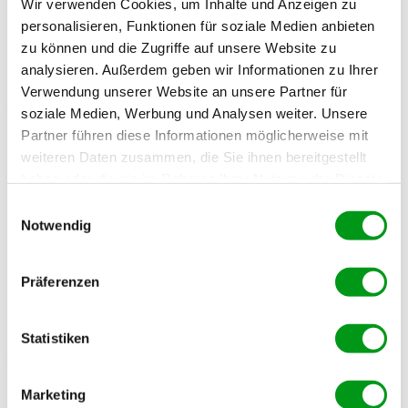
Wir verwenden Cookies, um Inhalte und Anzeigen zu
dauern?
personalisieren, Funktionen für soziale Medien anbieten
zu können und die Zugriffe auf unsere Website zu
Wenn ihr jeglichen Kontakt während der
analysieren. Außerdem geben wir Informationen zu Ihrer
Trennungszeit unterbindet, empfiehlt es sich, eine
Verwendung unserer Website an unsere Partner für
feste Dauer der Beziehungspause festzulegen. Am
soziale Medien, Werbung und Analysen weiter. Unsere
besten einigt ihr euch also auf einen Termin und
Partner führen diese Informationen möglicherweise mit
weiteren Daten zusammen, die Sie ihnen bereitgestellt
einen Ort, an dem ihr euch nach x Anzahl Tage,
haben oder die sie im Rahmen Ihrer Nutzung der Dienste
Wochen oder Monate wiederseht.
gesammelt haben.
Einwilligungsauswahl
Notwendig
Wie lange die temporäre Trennung dauern sollte,
könnt aber nur ihr sagen. Während für manche
Präferenzen
Paare, die sich mehrmals der Woche sehen oder gar
zusammenwohnen, eine Pause von zwei-drei
Wochen reicht, brauchen andere mehr Zeit, um sich
Statistiken
ihrer Gefühle und Wünsche für die Beziehung
bewusst zu werden.
Marketing