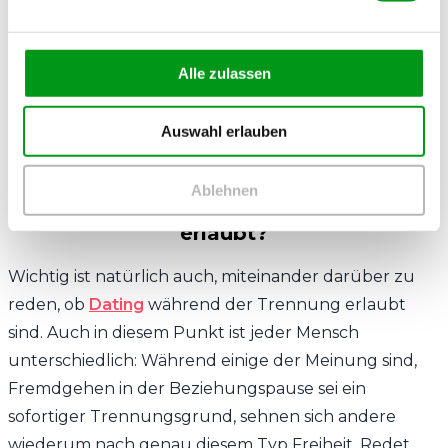
Wichtig ist in allen Fällen, dass die Beziehungspause
weder zu kurz noch zu lang wird: Sie muss
Alle zulassen
ausreichend lang sein, um Abstand und Klarheit zu
schaffen, aber nicht so lang, dass sie zu emotionaler
Auswahl erlauben
Entfremdung führt.
Ablehnen
Sind Dates und Treffen mit anderen
erlaubt?
Wichtig ist natürlich auch, miteinander darüber zu
reden, ob
Dating
während der Trennung erlaubt
sind. Auch in diesem Punkt ist jeder Mensch
unterschiedlich: Während einige der Meinung sind,
Fremdgehen in der Beziehungspause sei ein
sofortiger Trennungsgrund, sehnen sich andere
wiederum nach genau diesem Typ Freiheit. Redet