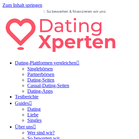
Zum Inhalt springen
So bewerten & finanzieren wir uns
Dating-Plattformen vergleichen
Singlebörsen
Partnerbörsen
Dating-Seiten
Casual-Dating-Seiten
Dating-Apps
Testberichte
Guides
Dating
Liebe
Singles
Über uns
Wer sind wir?
So bewerten wir