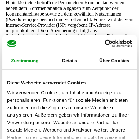
Hinterlässt eine betroffene Person einen Kommentar, werden
neben dem Kommentar auch Angaben zum Zeitpunkt der
Kommentareingabe sowie zu dem gewählten Nutzernamen
(Pseudonym) gespeichert und veröffentlicht. Ferner wird die vom
Internet-Service-Provider (ISP) vergebene IP-Adresse
mitprotokolliert. Diese Speicherung erfolgt aus
Sicherheitsgründen. Es erfolgt keine Weitergabe an Dritte, sofern
dies nicht gesetzlich vorgeschrieben ist.
6. Routinemäßige Löschung und Sperrung von
personenbezogenen Daten
Zustimmung
Details
Über Cookies
Der Verantwortliche verarbeitet und speichert personenbezogene
Daten nur für den Zeitraum, der zur Erreichung des
Diese Webseite verwendet Cookies
Speicherungszwecks erforderlich ist oder sofern dies gesetzlich
vorgesehen wurde. Entfällt der Zweck oder läuft eine
Wir verwenden Cookies, um Inhalte und Anzeigen zu
Speicherfrist ab, werden die Daten routinemäßig und
personalisieren, Funktionen für soziale Medien anbieten
entsprechend den gesetzlichen Vorschriften gesperrt oder
gelöscht.
zu können und die Zugriffe auf unsere Website zu
analysieren. Außerdem geben wir Informationen zu Ihrer
7. Rechte der betroffenen Person
Verwendung unserer Website an unsere Partner für
soziale Medien, Werbung und Analysen weiter. Unsere
a) Recht auf Bestätigung:
Sie haben das Recht, eine
Bestätigung darüber zu verlangen, ob sie betreffende
Partner führen diese Informationen möglicherweise mit