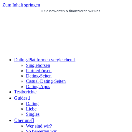
Zum Inhalt springen
So bewerten & finanzieren wir uns
Dating-Plattformen vergleichen
Singlebörsen
Partnerbörsen
Dating-Seiten
Casual-Dating-Seiten
Dating-Apps
Testberichte
Guides
Dating
Liebe
Singles
Über uns
Wer sind wir?
So bewerten wir