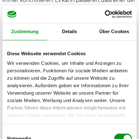
immer kontrollieren. Es kann passieren, dass einer der
Partner stärkere Gefühle entwickelt, was zu
Komplikationen führen kann. Solche Situationen
erfordern Offenheit und Ehrlichkeit, um zu
Zustimmung
Details
Über Cookies
entscheiden, ob die Beziehung fortgesetzt oder
beendet werden sollte.
Diese Webseite verwendet Cookies
Wir verwenden Cookies, um Inhalte und Anzeigen zu
personalisieren, Funktionen für soziale Medien anbieten
zu können und die Zugriffe auf unsere Website zu
analysieren. Außerdem geben wir Informationen zu Ihrer
Verwendung unserer Website an unsere Partner für
soziale Medien, Werbung und Analysen weiter. Unsere
Partner führen diese Informationen möglicherweise mit
weiteren Daten zusammen, die Sie ihnen bereitgestellt
haben oder die sie im Rahmen Ihrer Nutzung der Dienste
gesammelt haben.
Einwilligungsauswahl
Notwendig