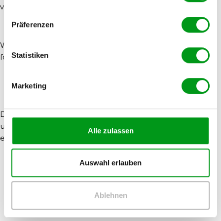
von 100% zu erreichen.
Präferenzen
Wähle „Profil bearbeiten“, um mit der Profileinrichtung
Statistiken
fortzufahren.
Vervollständigung des Profils
Marketing
Dein Profil auf Christ sucht Christ ist in fünf Bereichen
unterteilt, damit Profilbesucher sich binnen kurzer Zeit
Alle zulassen
einen Überblick machen können, und zwar
Auswahl erlauben
1. Allgemein
2. Details
3. Fragen
Ablehnen
4. Ich suche
5. Fotos