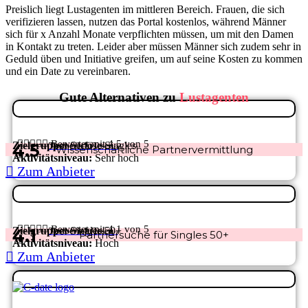
Preislich liegt Lustagenten im mittleren Bereich. Frauen, die sich
verifizieren lassen, nutzen das Portal kostenlos, während Männer
sich für x Anzahl Monate verpflichten müssen, um mit den Damen
in Kontakt zu treten. Leider aber müssen Männer sich zudem sehr in
Geduld üben und Initiative greifen, um auf seine Kosten zu kommen
und ein Date zu vereinbaren.
Gute Alternativen zu
Lustagenten
Bekannt und beliebt





Bewertet mit 4.5 von 5
Zielgruppe:
Seriöse Singles
4.5
Testbericht lesen
›
Wissenschaftliche Partnervermittlung
/5
Aktivitätsniveau:
Sehr hoch
Zum Anbieter
Hohe Erfolgsquote





Bewertet mit 4.1 von 5
Zielgruppe:
Singles 50+
4.1
Testbericht lesen
›
Partnersuche für Singles 50+
/5
Aktivitätsniveau:
Hoch
Zum Anbieter
Beliebt bei Casual Daters