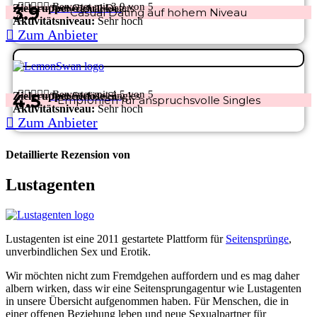





Bewertet mit 3.9 von 5
Zielgruppe:
Casual Daters
3.9
Testbericht lesen
›
Casual Dating auf hohem Niveau
/5
Aktivitätsniveau:
Sehr hoch
Zum Anbieter
Exklusiv & seriös





Bewertet mit 4.5 von 5
Zielgruppe:
Seriöse Singles
4.5
Testbericht lesen
›
Empfohlen für anspruchsvolle Singles
/5
Aktivitätsniveau:
Sehr hoch
Zum Anbieter
Detaillierte Rezension von
Lustagenten
Lustagenten ist eine 2011 gestartete Plattform für
Seitensprünge
,
unverbindlichen Sex und Erotik.
Wir möchten nicht zum Fremdgehen auffordern und es mag daher
albern wirken, dass wir eine Seitensprungagentur wie Lustagenten
in unsere Übersicht aufgenommen haben. Für Menschen, die in
einer offenen Beziehung leben und neue Sexualpartner für