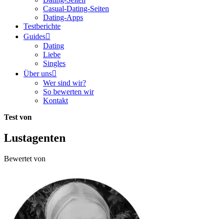
Casual-Dating-Seiten
Dating-Apps
Testberichte
Guides
Dating
Liebe
Singles
Über uns
Wer sind wir?
So bewerten wir
Kontakt
Test von
Lustagenten
Bewertet von