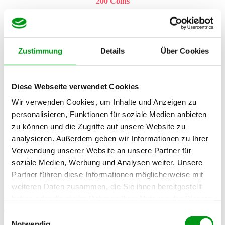
200 Coins
Einmalig 50,00 €
Zustimmung
Details
Über Cookies
300 Coins
Diese Webseite verwendet Cookies
Einmalig 75,00 €
Wir verwenden Cookies, um Inhalte und Anzeigen zu
personalisieren, Funktionen für soziale Medien anbieten
zu können und die Zugriffe auf unsere Website zu
analysieren. Außerdem geben wir Informationen zu Ihrer
Verwendung unserer Website an unsere Partner für
400 Coins
soziale Medien, Werbung und Analysen weiter. Unsere
Einmalig 100,00 €
Partner führen diese Informationen möglicherweise mit
weiteren Daten zusammen, die Sie ihnen bereitgestellt
haben oder die sie im Rahmen Ihrer Nutzung der Dienste
Kostenlos anmelden
gesammelt haben.
Einwilligungsauswahl
Notwendig