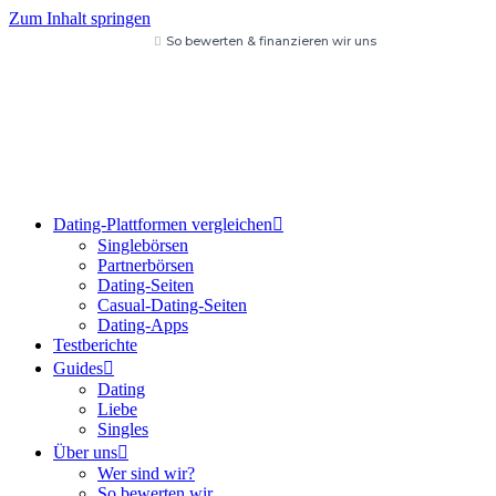
Zum Inhalt springen
So bewerten & finanzieren wir uns
Dating-Plattformen vergleichen
Singlebörsen
Partnerbörsen
Dating-Seiten
Casual-Dating-Seiten
Dating-Apps
Testberichte
Guides
Dating
Liebe
Singles
Über uns
Wer sind wir?
So bewerten wir