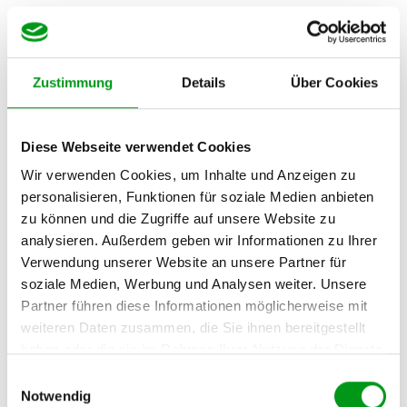
Zustimmung
Details
Über Cookies
Diese Webseite verwendet Cookies
Was sind die häufigsten Gründe für
Wir verwenden Cookies, um Inhalte und Anzeigen zu
Streit?
personalisieren, Funktionen für soziale Medien anbieten
zu können und die Zugriffe auf unsere Website zu
Verschiedene Statistiken kommen hier zu leicht
analysieren. Außerdem geben wir Informationen zu Ihrer
unterschiedlichen Ergebnissen. Die nachfolgende
Verwendung unserer Website an unsere Partner für
Grafik zeigt zum Vergleich eine Auswertung von
soziale Medien, Werbung und Analysen weiter. Unsere
Statista, während wir im Text die Statistik von
Partner führen diese Informationen möglicherweise mit
weiteren Daten zusammen, die Sie ihnen bereitgestellt
Parship
heranziehen, da diese detaillierter ist. Ein
haben oder die sie im Rahmen Ihrer Nutzung der Dienste
Trend hin zu Haushalt, Sauberkeit, Aufgaben und
gesammelt haben.
Einwilligungsauswahl
Geldfragen sind jedoch in beiden Statistiken
Notwendig
unverkennbar.